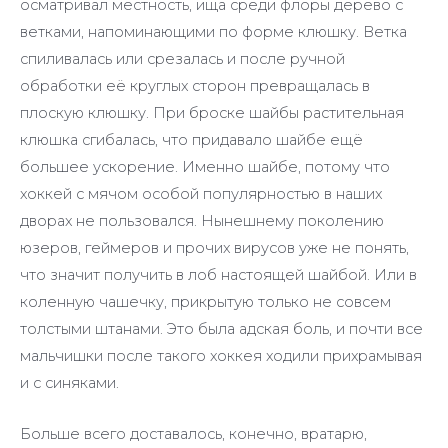
осматривал местность, ища среди флоры дерево с
ветками, напоминающими по форме клюшку. Ветка
спиливалась или срезалась и после ручной
обработки её круглых сторон превращалась в
плоскую клюшку. При броске шайбы растительная
клюшка сгибалась, что придавало шайбе ещё
большее ускорение. Именно шайбе, потому что
хоккей с мячом особой популярностью в наших
дворах не пользовался. Нынешнему поколению
юзеров, геймеров и прочих вирусов уже не понять,
что значит получить в лоб настоящей шайбой. Или в
коленную чашечку, прикрытую только не совсем
толстыми штанами. Это была адская боль, и почти все
мальчишки после такого хоккея ходили прихрамывая
и с синяками.
Больше всего доставалось, конечно, вратарю,