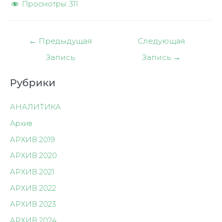
Просмотры:
311
Навигация
←
Предыдущая
Следующая
по
Запись
Запись
→
записям
Рубрики
АНАЛИТИКА
Архив
АРХИВ 2019
АРХИВ 2020
АРХИВ 2021
АРХИВ 2022
АРХИВ 2023
АРХИВ 2024