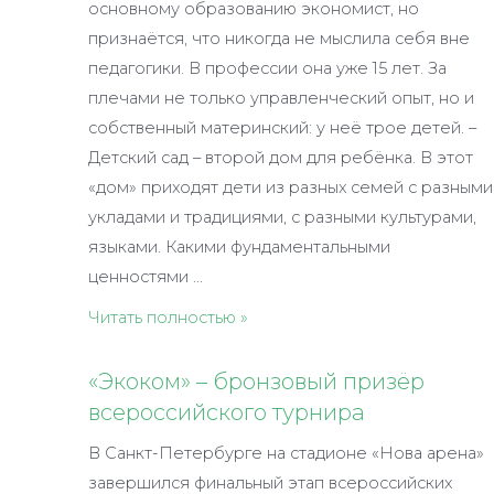
основному образованию экономист, но
признаётся, что никогда не мыслила себя вне
педагогики. В профессии она уже 15 лет. За
плечами не только управленческий опыт, но и
собственный материнский: у неё трое детей. –
Детский сад – второй дом для ребёнка. В этот
«дом» приходят дети из разных семей с разными
укладами и традициями, с разными культурами,
языками. Какими фундаментальными
ценностями …
«Душевный
Читать полностью »
сад»
Зульфии
«Экоком» – бронзовый призёр
Мусуковой
всероссийского турнира
В Санкт-Петербурге на стадионе «Нова арена»
завершился финальный этап всероссийских