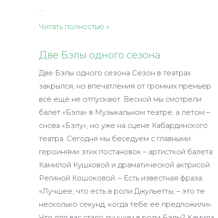
…
Проведены
Читать полностью »
жеребьёвки
Две Бэлы одного сезона
Две Бэлы одного сезона Сезон в театрах
закрылся, но впечатления от громких премьер
всё ещё не отпускают. Весной мы смотрели
балет «Бэла» в Музыкальном театре, а летом –
снова «Бэлу», но уже на сцене Кабардинского
театра. Сегодня мы беседуем с главными
героинями этих постановок – артисткой балета
Камилой Кушховой и драматической актрисой
Региной Кошоковой. – Есть известная фраза:
«Лучшее, что есть в роли Джульетты, – это те
несколько секунд, когда тебе её предложили».
Что для вас стало лучшим в роли Бэлы? Камила