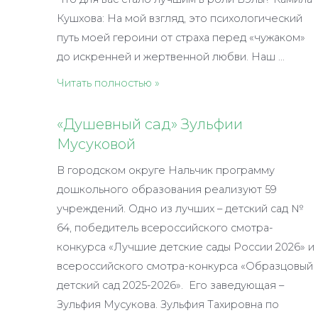
Кушхова: На мой взгляд, это психологический
путь моей героини от страха перед «чужаком»
до искренней и жертвенной любви. Наш …
Две
Читать полностью »
Бэлы
одного
«Душевный сад» Зульфии
сезона
Мусуковой
В городском округе Нальчик программу
дошкольного образования реализуют 59
учреждений. Одно из лучших – детский сад №
64, победитель всероссийского смотра-
конкурса «Лучшие детские сады России 2026» и
всероссийского смотра-конкурса «Образцовый
детский сад 2025-2026». Его заведующая –
Зульфия Мусукова. Зульфия Тахировна по