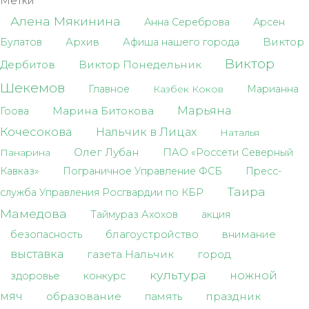
Метки
Алена Мякинина
Анна Сереброва
Арсен
Архив
Виктор
Булатов
Афиша нашего города
Виктор
Дербитов
Виктор Понедельник
Шекемов
Главное
Казбек Коков
Марианна
Марьяна
Марина Битокова
Гоова
Кочесокова
Нальчик в Лицах
Наталья
Олег Лубан
Панарина
ПАО «Россети Северный
Кавказ»
Пограничное Управление ФСБ
Пресс-
Таира
служба Управления Росгвардии по КБР
Мамедова
Таймураз Ахохов
акция
благоустройство
внимание
безопасность
выставка
газета Нальчик
город
культура
ножной
здоровье
конкурс
мяч
образование
память
праздник