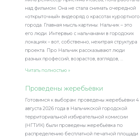
над фильмом. Она не стала снимать очередной
«открыточный» видеоряд о красотах курортного
города. Главная мысль картины: Нальчик – это
его люди. Интервью с нальчанами в городских
локациях – вот, собственно, нехитрая структура
проекта. Про Нальчик рассказывают люди
разных профессий, возрастов, взглядов, …
«Влюбиться
Читать полностью »
за
один
Проведены жеребьёвки
день:
Готовимся к выборам: проведены жеребьёвки 4
Нальчик»
августа 2026 года в Нальчикской городской
территориальной избирательной комиссии
(НГТИК) были проведены жеребьёвка по
распределению бесплатной печатной площади