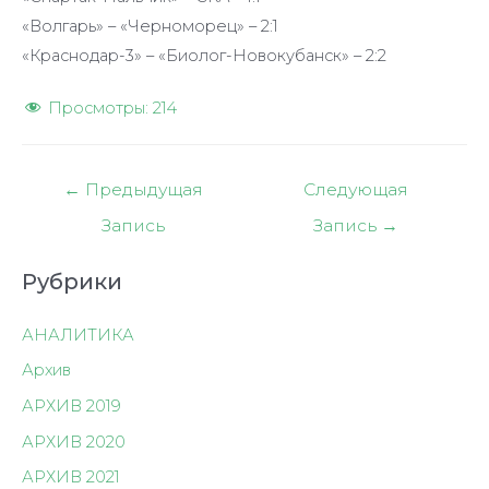
«Волгарь» – «Черноморец» – 2:1
«Краснодар-3» – «Биолог-Новокубанск» – 2:2
Просмотры:
214
Навигация
←
Предыдущая
Следующая
по
Запись
Запись
→
записям
Рубрики
АНАЛИТИКА
Архив
АРХИВ 2019
АРХИВ 2020
АРХИВ 2021