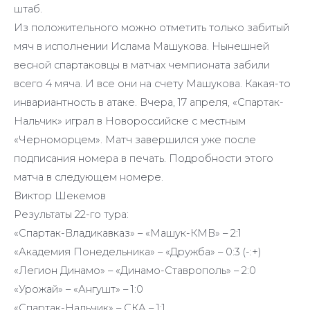
штаб.
Из положительного можно отметить только забитый
мяч в исполнении Ислама Машукова. Нынешней
весной спартаковцы в матчах чемпионата забили
всего 4 мяча. И все они на счету Машукова. Какая-то
инвариантность в атаке. Вчера, 17 апреля, «Спартак-
Нальчик» играл в Новороссийске с местным
«Черноморцем». Матч завершился уже после
подписания номера в печать. Подробности этого
матча в следующем номере.
Виктор Шекемов
Результаты 22-го тура:
«Спартак-Владикавказ» – «Машук-КМВ» – 2:1
«Академия Понедельника» – «Дружба» – 0:3 (-:+)
«Легион Динамо» – «Динамо-Ставрополь» – 2:0
«Урожай» – «Ангушт» – 1:0
«Спартак-Нальчик» – СКА – 1:1