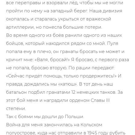
все переправы и взорвали лёд, чтобы мы не могли
пройти по нему на западный берег. Наша дивизия
окопалась и старалась укрыться от вражеской
артиллерии, но понесла большие потери.
Во время одного из боёв ранили одного из наших
бойцов, который находился рядом со мной. Пуля
попала ему в плечо, он гранаты бросать не может и
кричит мне: «Валя, бросай!» Я бросаю, с первого раза
не попала, бросаю вторую. По рации передают:
«Сейчас придёт помощь, только продержитесь!» И
правда, дождались мы «катюш». В тот день наш
батальон подбил гранатами 12 немецких танков. За
этот бой меня и наградили орденом Славы III
степени.
Так с боями мы дошли до Польши.
Война для меня закончилась на Кольском
полуострове, куда нас отправили в 1945 году рубить