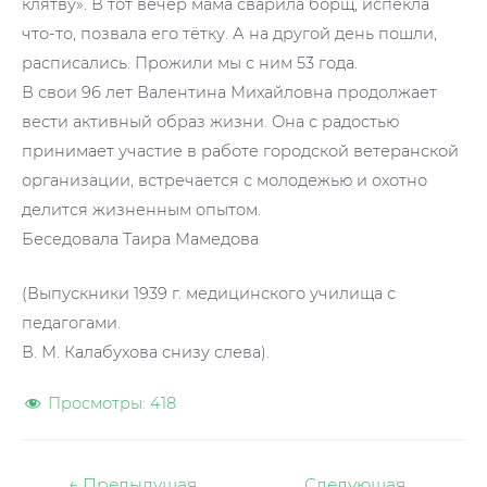
клятву». В тот вечер мама сварила борщ, испекла
что-то, позвала его тётку. А на другой день пошли,
расписались. Прожили мы с ним 53 года.
В свои 96 лет Валентина Михайловна продолжает
вести активный образ жизни. Она с радостью
принимает участие в работе городской ветеранской
организации, встречается с молодежью и охотно
делится жизненным опытом.
Беседовала Таира Мамедова
(Выпускники 1939 г. медицинского училища с
педагогами.
В. М. Калабухова снизу слева).
Просмотры:
418
Навигация
←
Предыдущая
Следующая