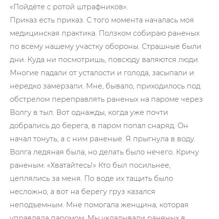
«Пойдёте с ротой штрафников».
Приказ есть приказ. С того момента началась моя
медицинская практика. Ползком собираю раненых
по всему нашему участку обороны. Страшные были
дни. Куда ни посмотришь, повсюду валяются люди.
Многие падали от усталости и голода, засыпали и
нередко замерзали. Мне, бывало, приходилось под
обстрелом переправлять раненых на пароме через
Волгу в тыл. Вот однажды, когда уже почти
добрались до берега, в паром попал снаряд. Он
начал тонуть, а с ним раненые. Я прыгнула в воду.
Волга ледяная была, но делать было нечего. Кричу
раненым: «Хватайтесь!» Кто был посильнее,
цеплялись за меня. По воде их тащить было
несложно, а вот на берегу груз казался
неподъемным. Мне помогала женщина, которая
управляла паромом. Мы укладывали раненых в