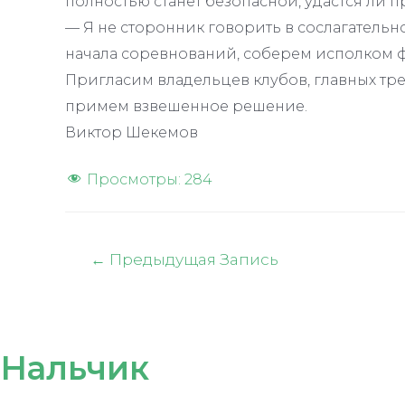
полностью станет безопасной, удастся ли 
— Я не сторонник говорить в сослагательн
начала соревнований, соберем исполком 
Пригласим владельцев клубов, главных тр
примем взвешенное решение.
Виктор Шекемов
Просмотры:
284
Навигация
←
Предыдущая Запись
по
записям
Нальчик