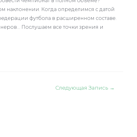
провести чемпионат в полном объеме?
ом наклонении. Когда определимся с датой
федерации футбола в расширенном составе.
енеров… Послушаем все точки зрения и
Следующая Запись
→