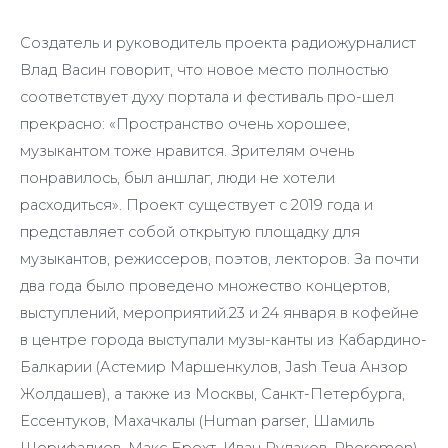
Создатель и руководитель проекта радиожурналист
Влад Васин говорит, что новое место полностью
соответствует духу портала и фестиваль про-шел
прекрасно: «Пространство очень хорошее,
музыкантом тоже нравится. Зрителям очень
понравилось, был аншлаг, люди не хотели
расходиться». Проект существует с 2019 года и
представляет собой открытую площадку для
музыкантов, режиссеров, поэтов, лекторов. За почти
два года было проведено множество концертов,
выступлений, мероприятий.23 и 24 января в кофейне
в центре города выступали музы-канты из Кабардино-
Балкарии (Астемир Маршенкулов, Jash Teua Анзор
Жолдашев), а также из Москвы, Санкт-Петербурга,
Ессентуков, Махачкалы (Human parser, Шамиль
Шерифалиев, Макс Брехт, Иван Рудаков, Pheromon).