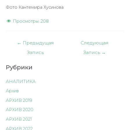
Фото Кантемира Хусинова
Просмотры:
208
Навигация
←
Предыдущая
Следующая
по
Запись
Запись
→
записям
Рубрики
АНАЛИТИКА
Архив
АРХИВ 2019
АРХИВ 2020
АРХИВ 2021
АРХИВ 2022