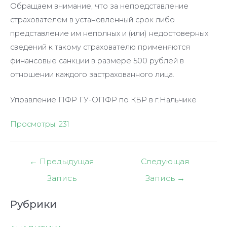
Обращаем внимание, что за непредставление
страхователем в установленный срок либо
представление им неполных и (или) недостоверных
сведений к такому страхователю применяются
финансовые санкции в размере 500 рублей в
отношении каждого застрахованного лица.
Управление ПФР ГУ-ОПФР по КБР в г.Нальчике
Просмотры:
231
Навигация
←
Предыдущая
Следующая
по
Запись
Запись
→
записям
Рубрики