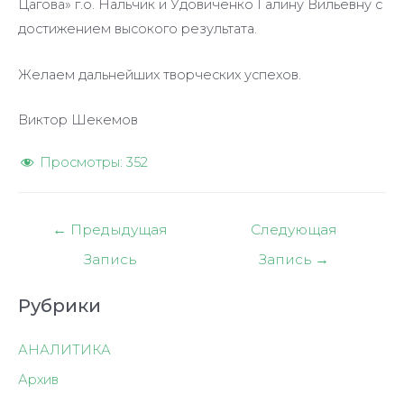
Цагова» г.о. Нальчик и Удовиченко Галину Вильевну с
достижением высокого результата.
Желаем дальнейших творческих успехов.
Виктор Шекемов
Просмотры:
352
Навигация
←
Предыдущая
Следующая
по
Запись
Запись
→
записям
Рубрики
АНАЛИТИКА
Архив