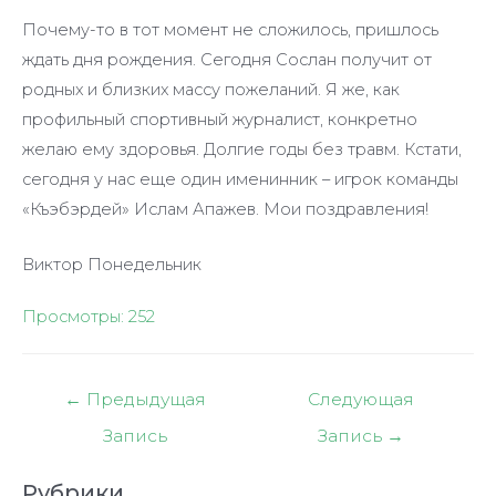
Почему-то в тот момент не сложилось, пришлось
ждать дня рождения. Сегодня Сослан получит от
родных и близких массу пожеланий. Я же, как
профильный спортивный журналист, конкретно
желаю ему здоровья. Долгие годы без травм. Кстати,
сегодня у нас еще один именинник – игрок команды
«Къэбэрдей» Ислам Апажев. Мои поздравления!
Виктор Понедельник
Просмотры:
252
Навигация
←
Предыдущая
Следующая
по
Запись
Запись
→
записям
Рубрики