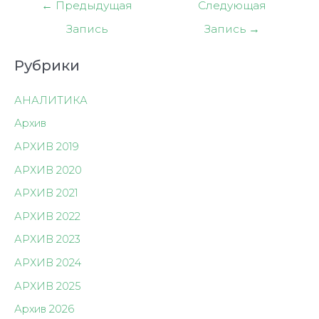
Навигация
←
Предыдущая
Следующая
по
Запись
Запись
→
записям
Рубрики
АНАЛИТИКА
Архив
АРХИВ 2019
АРХИВ 2020
АРХИВ 2021
АРХИВ 2022
АРХИВ 2023
АРХИВ 2024
АРХИВ 2025
Архив 2026