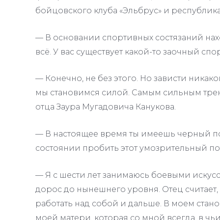
бойцовского клуба «Эльбрус» и республик
— В основании спортивных состязаний нах
всё. У вас существует какой-то заочный спо
— Конечно, не без этого. Но зависти никако
мы становимся силой. Самым сильным тре
отца Заура Мугадовича Канукова.
— В настоящее время ты имеешь черный поя
состоянии пробить этот умозрительный по
— Я с шести лет занимаюсь боевыми искус
дорос до нынешнего уровня. Отец считает, 
работать над собой и дальше. В моем стан
моей матери, которая со мной всегда, в чь