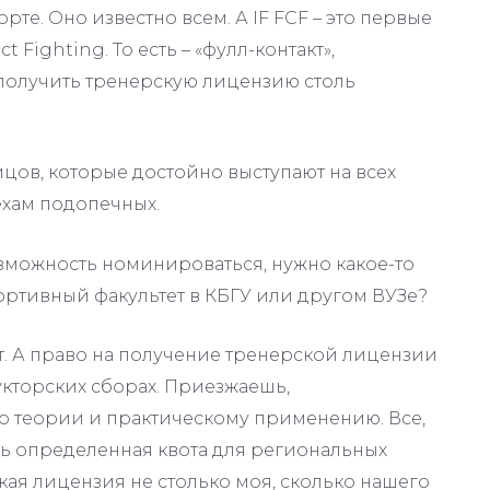
те. Оно известно всем. А IF FCF – это первые
t Fighting. То есть – «фулл-контакт»,
 получить тренерскую лицензию столь
йцов, которые достойно выступают на всех
ехам подопечных.
озможность номинироваться, нужно какое-то
ортивный факультет в КБГУ или другом ВУЗе?
т. А право на получение тренерской лицензии
кторских сборах. Приезжаешь,
о теории и практическому применению. Все,
есть определенная квота для региональных
кая лицензия не столько моя, сколько нашего