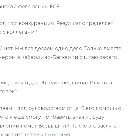
анской федерации FCF.
одится конкуренция. Результат определяет
р с коллегами?
й нет. Мы все делаем одно дело. Только вместе
нером в Кабардино-Балкарии считаю своего
с, третий дан. Это уже вершина? Или ты в
толок?
ствами под руководством отца. С его помощью
что я еще смогу прибавить, значит, буду
овлении помог Всевышний. Также это заслуга
их молитвах звучит мое имя.