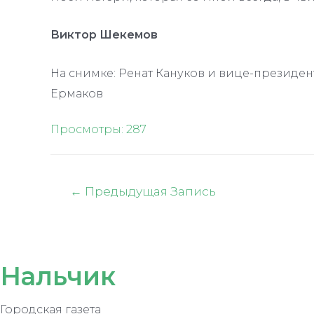
Виктор Шекемов
На снимке: Ренат Кануков и вице-президе
Ермаков
Просмотры:
287
Навигация
←
Предыдущая Запись
по
записям
Нальчик
Городская газета