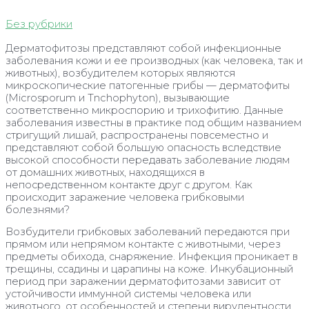
Без рубрики
Дерматофитозы представляют собой инфекционные
заболевания кожи и ее производных (как человека, так и
животных), возбудителем которых являются
микроскопические патогенные грибы — дерматофиты
(Microsporum и Tnchophyton), вызывающие
соответственно микроспорию и трихофитию. Данные
заболевания известны в практике под общим названием
стригущий лишай, распространены повсеместно и
представляют собой большую опасность вследствие
высокой способности передавать заболевание людям
от домашних животных, находящихся в
непосредственном контакте друг с другом. Как
происходит заражение человека грибковыми
болезнями?
Возбудители грибковых заболеваний передаются при
прямом или непрямом контакте с животными, через
предметы обихода, снаряжение. Инфекция проникает в
трещины, ссадины и царапины на коже. Инкубационный
период при заражении дерматофитозами зависит от
устойчивости иммунной системы человека или
животного, от особенностей и степени вирулентности