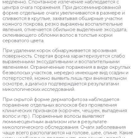
медленно. Спонтанное излечение наблюдается с
центра очага поражения. При диссеминированной
форме отдельные очаги увеличиваются в размере и
сливаются в круглые, захватывая обширные участки
кожного покрова, резко выражены воспалительные
явления, отмечается обильное выделение экссудата,
склеивающего обломки волос в толстые корки
сероватого цвета.
При удалении корок обнаруживается эрозивная
поверхность. Стертая форма характеризуется слабо
выраженными экссудативными и воспалительными
явлениями. Ограниченные поражения в виде округлых
безволосых участков, нередко имеющие вид ссадин и
потертостей, можно выявить лишь при внимательном
осмотре, а диагноз подтверждается результатами
микологических исследований.
При скрытой форме дерматофитоза наблюдается
поражение отдельных волосков без проявления
клинических признаков (корочек, чешуек, выпадения
волос и пр.). Пораженные волосы выявляют
люминесцентным анализом или в результате
микологического обследования. Очаги заболевания
чаще всего располагаются на голове, шее, спине. Какие