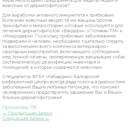
меры необходимо предпринять для защиты людей и
животных от дерматофитозов?
Для выработки активного иммунитета к грибковым
болезням животным вводят те же вакцины против
трихофитии и микроспории, которые используют и для
лечения дерматофитозов: «Вакдерм», «Поливак-ТМ» и
«Микродерм». Поскольку грибковым заболеваниям
подвержен и человек, необходимо тщательно следить
за выполнением всего комплекса ветеринарно-
санитарных мероприятий, включающего соблюдение
мер личной гигиены, своевременную вакцинацию собак,
систематическую дезинфекцию инвентаря и
помещений, в которых содержатся животные.
Специалисты ФГБУ «Кабардино-Балкарский
референтный центр» всегда рады помочь в диагностике
заболеваний Ваших любимых питомцев, что поможет
своевременно предотвратить заражение Вас и Ваших
близких дерматофитозами!
Просмотры:
176
Навигация
←
Предыдущая Запись
по
Следующая Запись
→
записям