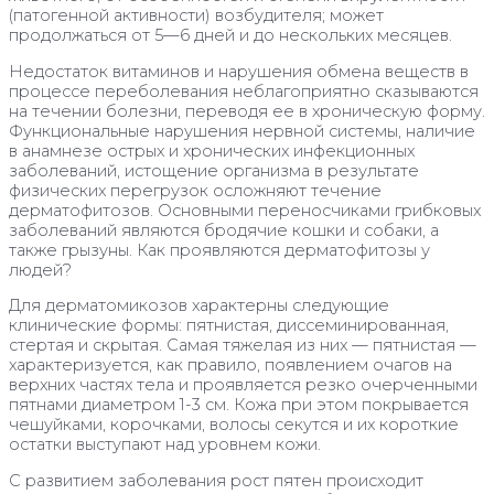
(патогенной активности) возбудителя; может
продолжаться от 5—6 дней и до нескольких месяцев.
Недостаток витаминов и нарушения обмена веществ в
процессе переболевания неблагоприятно сказываются
на течении болезни, переводя ее в хроническую форму.
Функциональные нарушения нервной системы, наличие
в анамнезе острых и хронических инфекционных
заболеваний, истощение организма в результате
физических перегрузок осложняют течение
дерматофитозов. Основными переносчиками грибковых
заболеваний являются бродячие кошки и собаки, а
также грызуны. Как проявляются дерматофитозы у
людей?
Для дерматомикозов характерны следующие
клинические формы: пятнистая, диссеминированная,
стертая и скрытая. Самая тяжелая из них — пятнистая —
характеризуется, как правило, появлением очагов на
верхних частях тела и проявляется резко очерченными
пятнами диаметром 1-3 см. Кожа при этом покрывается
чешуйками, корочками, волосы секутся и их короткие
остатки выступают над уровнем кожи.
С развитием заболевания рост пятен происходит