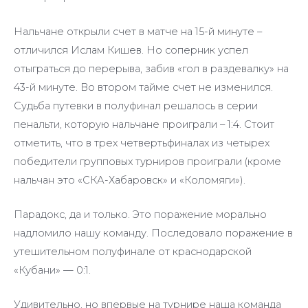
Нальчане открыли счет в матче на 15-й минуте –
отличился Ислам Кишев. Но соперник успел
отыграться до перерыва, забив «гол в раздевалку» на
43-й минуте. Во втором тайме счет не изменился.
Судьба путевки в полуфинал решалось в серии
пенальти, которую нальчане проиграли – 1:4. Стоит
отметить, что в трех четвертьфиналах из четырех
победители групповых турниров проиграли (кроме
нальчан это «СКА-Хабаровск» и «Коломяги»).
Парадокс, да и только. Это поражение морально
надломило нашу команду. Последовало поражение в
утешительном полуфинале от краснодарской
«Кубани» — 0:1.
Удивительно, но впервые на турнире наша команда