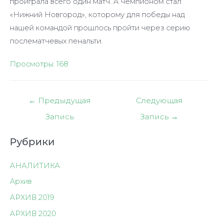
проиграла всего один матч. А чемпионом стал
«Нижний Новгород», которому для победы над
нашей командой прошлось пройти через серию
послематчевых пенальти.
Просмотры:
168
Навигация
←
Предыдущая
Следующая
по
Запись
Запись
→
записям
Рубрики
АНАЛИТИКА
Архив
АРХИВ 2019
АРХИВ 2020