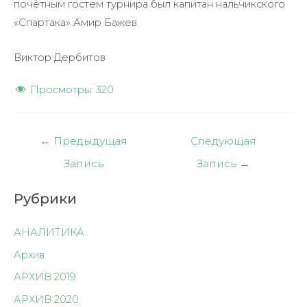
почётным гостем турнира был капитан нальчикского
«Спартака» Амир Бажев.
Виктор Дербитов
Просмотры:
320
Навигация
←
Предыдущая
Следующая
по
Запись
Запись
→
записям
Рубрики
АНАЛИТИКА
Архив
АРХИВ 2019
АРХИВ 2020