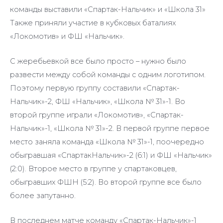
команды выставили «Спартак-Нальчик» и «Школа 31»
Также приняли участие в кубковых баталиях
«Локомотив» и ФШ «Нальчик».
С жеребьевкой все было просто – нужно было
развести между собой команды с одним логотипом.
Поэтому первую группу составили «Спартак-
Нальчик»-2, ФШ «Нальчик», «Школа № 31»-1. Во
второй группе играли «Локомотив», «Спартак-
Нальчик»-1, «Школа № 31»-2. В первой группе первое
место заняла команда «Школа № 31»-1, поочередно
обыгравшая «СпартакНальчик»-2 (6:1) и ФШ «Нальчик»
(2:0). Второе место в группе у спартаковцев,
обыгравших ФШН (5:2). Во второй группе все было
более запутанно.
В последнем матче команду «Спартак-Нальчик»-1