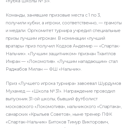
«Кубка Школы № 31».
Команды, занявшие призовые места с 1 по 3,
получили кубки, а игроки, соответственно, — грамоты
и медали. Оргкомитет турнира учредил специальные
призы лучшим игрокам. В номинации «лучший
вратарь» приз получил Кодзов Андемир — «Спартак-
Нальчик». «Лучшим защитником» признан Тхаитлов
Имран — «Локомотив». «Лучшим нападающим» стал
Раджабов Милан — ФШ «Нальчик».
Приз «Лучшего игрока турнира» завоевал Шурдумов
Мухамед — «Школа № 31». Награждение проводил
выпускник 31-ой школы, бывший футболист
московского «Локомотива», нальчикского «Спартака»,
самарских «Крыльев Советов», ныне тренер ПФК
«Спартак–Нальчик» Битоков Тимур Викторович,