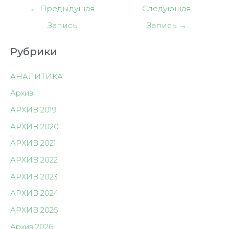
Навигация
←
Предыдущая
Следующая
по
Запись
Запись
→
записям
Рубрики
АНАЛИТИКА
Архив
АРХИВ 2019
АРХИВ 2020
АРХИВ 2021
АРХИВ 2022
АРХИВ 2023
АРХИВ 2024
АРХИВ 2025
Архив 2026