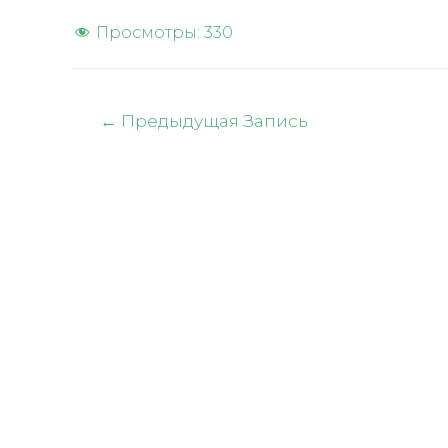
Просмотры:
330
Навигация
←
Предыдущая Запись
по
записям