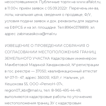
несостоявшимися. Публичные торги на www.alfalot.ru,
в 11:00ч. приём заявок с 05.09.2022г. Перечень им-ва,
лоты, начальная цена, сведения о продавце, Ф/У,
условия подачи заявок и док. реквизиты для задатка
на ЕФРСБ и на эл. площадке. Тел.89640378899; эл.
адрес: zabinasasikova@mail.ru
ИЗВЕЩЕНИЕ О ПРОВЕДЕНИИ СОБРАНИЯ О
СОГЛАСОВАНИИ МЕСТОПОЛОЖЕНИЯ ГРАНИЦ
ЗЕМЕЛЬНОГО УЧАСТКА Кадастровым инженером
Мамбетовой Мадиной Хамдановной, № регистрации
в гос. реестре — 37050; квалификационный аттестат
№ 07-11- 47; адрес: 360051, КБР, г. Нальчик, ул.
Кешокова 55, ООО «РегиоН-07»,
region07_kbr@mail.ru, тел. 8-965-495-44-49,
выполняются кадастровые работы по уточнению
местоположения границ ЗУ с кадастровым