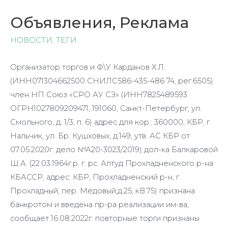
Объявления, Реклама
НОВОСТИ
,
ТЕГИ
Организатор торгов и Ф\У Карданов Х.Л.
(ИНН071304662500 СНИЛС586-435-486 74, рег.6505)
член НП Союз «СРО АУ СЗ» (ИНН7825489593
ОГРН1027809209471, 191060, Санкт-Петербург, ул.
Смольного, д. 1/3, п. 6) адрес для кор.: 360000, КБР, г.
Нальчик, ул. Бр. Кушховых, д.149, утв. АС КБР от
07.05.2020г. дело №А20-3023/2019) дол-ка Балкаровой
Ш.А. (22.03.1964г.р. г. рс. Алтуд Прохладненского р-на
КБАССР, адрес: КБР, Прохладненский р-н, г.
Прохладный, пер. Медовый,д.25, кВ.75) признана
банкротом и введена пр-ра реализации им-ва,
сообщает 16.08.2022г. повторные торги признаны