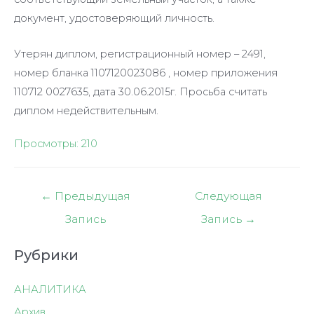
документ, удостоверяющий личность.
Утерян диплом, регистрационный номер – 2491,
номер бланка 1107120023086 , номер приложения
110712 0027635, дата 30.06.2015г. Просьба считать
диплом недействительным.
Просмотры:
210
Навигация
←
Предыдущая
Следующая
по
Запись
Запись
→
записям
Рубрики
АНАЛИТИКА
Архив