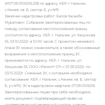
№07:09:0105016:238 по адресу: КБР, г Нальчик,
с.Кенже, кв. Б, сектор Б, уч.№9.
Заказчик кадастровых работ: Балов Хасанби
Муратович. Собрание заинтересованных лиц по
поводу согласования местоположения границ
состоится по адресу: КБР, г. Нальчик, ул. Кешокова
55, 03.10.2022г. в 10.00 часов. С проектом межевого
плана ЗУ можно ознакомиться, а также обоснованные
возражения о местоположении границ ЗУ,
принимаются по адресу: КБР, г. Нальчик, ул.
Кешокова 55, ООО «РегиоН-07» с 01.09.2022г. по
03.10.2022г. Смежные ЗУ, с которыми необходимо
согласование: КБР, г Нальчик, с.Кенже, кв. Б, сектор
Б, уч.№10, ЗУ в кадастровом квартале 07:09:0105016.
Заинтересованным лицам при себе необходимо
иметь документ, подтверждающий право на
соответствующий земельный участок, а также