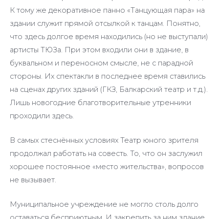
К тому же декоративное панно «Танцующая пара» на
здании служит прямой отсылкой к танцам. Понятно,
что здесь долгое время находились (но не выступали)
артисты ТЮЗа. При этом входили они в здание, в
буквальном и переносном смысле, не с парадной
стороны. Их спектакли в последнее время ставились
на сценах других зданий (ГКЗ, Балкарский театр и т.д.).
Лишь новогодние благотворительные утренники
проходили здесь.
В самых стеснённых условиях Театр юного зрителя
продолжал работать на совесть. То, что он заслужил
хорошее постоянное «место жительства», вопросов
не вызывает.
Муниципальное учреждение не могло столь долго
оставаться бесприютным. И закрепить за ним здание