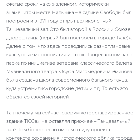
сжатые сроки на оживленном, исторически
знаменитом месте Нальчика – в садике Свободы был
построен и в 1971 году открыт великолепный
Танцевальный зал. Это был второй в России и Союзе
Дворец танца (первый был построен в городе Туле)».
Далее о том, что здесь проводились разноплановые
культурные мероприятия и что «в Танцевальном зале
парка по инициативе ветерана классического балета
Музыкального театра Юсуфа Магомедовича Эминова
была создана школа современного бального танца,
куда устремились городские дети» и т.д. То есть это
объект со своей историей.
Так почему мы сейчас говорим «отреставрированное
здание ТЮЗа», не оставляя прежнее – Танцевальный
зал? Тем более, если имеем в виду проект в
контексте сохранения исторического облика города.