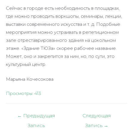
Сейчас в городе есть необходимость в площадках,
где можно проводить воркшопы, семинары, лекции,
выставки современного искусства и т. д. Подобные
мероприятия можно устраивать в репетиционном
зале отреставрированного здания на цокольном
этаже. «Здание ТЮЗа» скорее рабочее название.
Может, оно и закрепится за ним, но, по сути, это
культурный центр.
Марьяна Кочесокова
Просмотры:
413
Навигация
←
Предыдущая
Следующая
по
Запись
Запись
→
записям