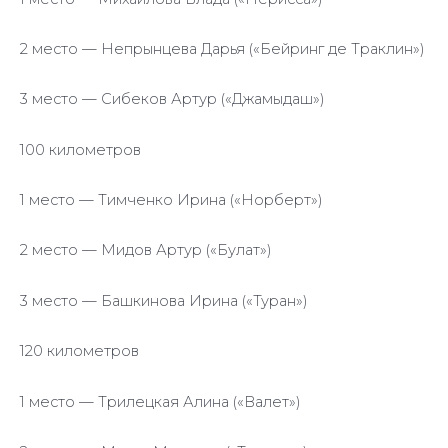
2 место — Непрынцева Дарья («Бейринг де Траклин»)
3 место — Сибеков Артур («Джамыдаш»)
100 километров
1 место — Тимченко Ирина («Норберт»)
2 место — Мидов Артур («Булат»)
3 место — Башкинова Ирина («Туран»)
120 километров
1 место — Трилецкая Алина («Валет»)