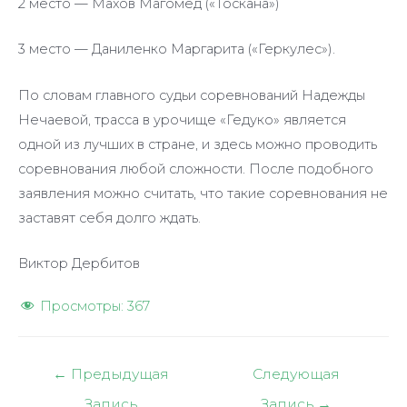
2 место — Махов Магомед («Тоскана»)
3 место — Даниленко Маргарита («Геркулес»).
По словам главного судьи соревнований Надежды
Нечаевой, трасса в урочище «Гедуко» является
одной из лучших в стране, и здесь можно проводить
соревнования любой сложности. После подобного
заявления можно считать, что такие соревнования не
заставят себя долго ждать.
Виктор Дербитов
Просмотры:
367
Навигация
←
Предыдущая
Следующая
по
Запись
Запись
→