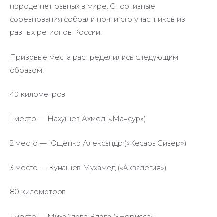
породе нет равных в мире. Спортивные
соревнования собрали почти сто участников из
разных регионов России.
Призовые места распределились следующим
образом:
40 километров
1 место — Нахушев Ахмед («Мансур»)
2 место — Ющенко Александр («Кесарь Сивер»)
3 место — Кунашев Мухамед («Аквалегия»)
80 километров
1 место — Михайлова Влада («Нерисса»)