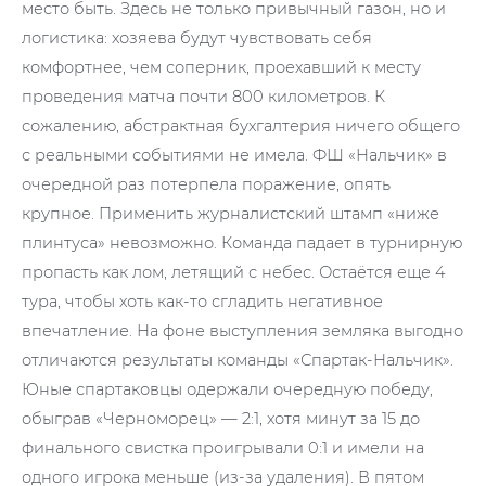
место быть. Здесь не только привычный газон, но и
логистика: хозяева будут чувствовать себя
комфортнее, чем соперник, проехавший к месту
проведения матча почти 800 километров. К
сожалению, абстрактная бухгалтерия ничего общего
с реальными событиями не имела. ФШ «Нальчик» в
очередной раз потерпела поражение, опять
крупное. Применить журналистский штамп «ниже
плинтуса» невозможно. Команда падает в турнирную
пропасть как лом, летящий с небес. Остаётся еще 4
тура, чтобы хоть как-то сгладить негативное
впечатление. На фоне выступления земляка выгодно
отличаются результаты команды «Спартак-Нальчик».
Юные спартаковцы одержали очередную победу,
обыграв «Черноморец» — 2:1, хотя минут за 15 до
финального свистка проигрывали 0:1 и имели на
одного игрока меньше (из-за удаления). В пятом