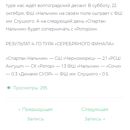
туре нас ждёт волгоградский десант. В субботу, 22
октября, ФШ «Нальчик» на своём поле сыграет с ФШ
им. Слуцкого. А на следующий день «Спартак-
Нальчик» будет соперничать с «Ротором».
РЕЗУЛЬТАТ 4-ГО ТУРА «СЕРЕБРЯНОГО ФИНАЛА»:
«Спартак-Нальчик» — СШ «Черноморец» — 2:1 «РСШ
Ангушт» — СК «Ротор» — 1:3 ФШ «Нальчик» — «Сочи»
— 0:3 «Динамо СУОР» — ФШ им. Слуцкого – 0:5
Просмотры:
295
Навигация
←
Предыдущая
Следующая
по
Запись
Запись
→
записям