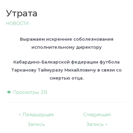
Утрата
НОВОСТИ
Выражаем искренние соболезнования
исполнительному
директору
Кабардино-Балкарской федерации футбола
Тарканову Таймуразу Михайловичу в связи со
смертью отца.
Просмотры:
213
Навигация
←
Предыдущая
Следующая
по
Запись
Запись
→
записям