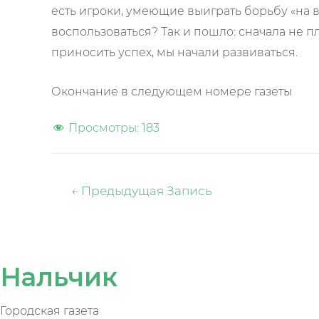
есть игроки, умеющие выиграть борьбу «на в
воспользоваться? Так и пошло: сначала не пла
приносить успех, мы начали развиваться.
Окончание в следующем номере газеты
Просмотры:
183
Навигация
←
Предыдущая Запись
по
записям
Нальчик
Городская газета