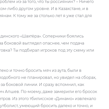
роблем из-за того, что ты россиянин? – Ничего
ом-либо другом уровне. И в Казахстане, и в
нам. К тому же за столько лет я уже стал для
ндинского «Шахтёра». Соперники боялись
-за боковой выглядел опаснее, чем подача
отовка? Ты подбирал игроков под эту схему или
леко и точно бросить мяч из аута, были в
подобного не планировал, но увидел на сборах,
за боковой линии. И сразу вспомнил, как
ч Апшев. По-моему, даже замерили его бросок
етров. Из этого тбилисское «Динамо» извлекало
футболист, умеющий бросить далеко и точно, и