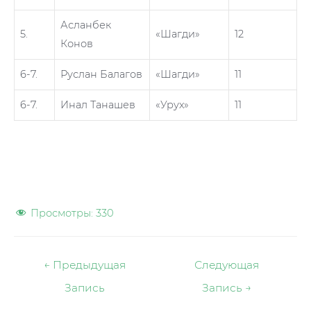
Асланбек
5.
«Шагди»
12
Конов
6-7.
Руслан Балагов
«Шагди»
11
6-7.
Инал Танашев
«Урух»
11
Просмотры:
330
Навигация
←
Предыдущая
Следующая
по
Запись
Запись
→
записям