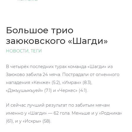
Большое трио
заюковского «Шагди»
НОВОСТИ
,
ТЕГИ
В четырёх последних турах команда «Шагди» из
Заюково забила 24 мяча. Пострадали от огненного
нападения «Кенже» (5:2), «Имран» (8:3),
«Дэкъушыкъуей» (7:1) и «Черкес» (4:1).
И сейчас лучший результат по забитым мячам
именно у «Шагди» — 62 гола. Меньше и у «Родника»
(61), и у «Искры» (58).