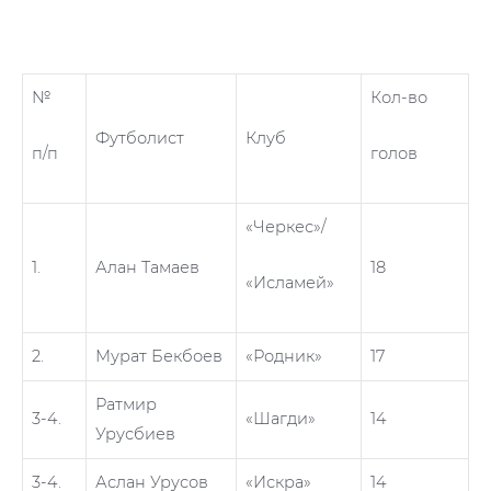
№
Кол-во
Футболист
Клуб
п/п
голов
«Черкес»/
1.
Алан Тамаев
18
«Исламей»
2.
Мурат Бекбоев
«Родник»
17
Ратмир
3-4.
«Шагди»
14
Урусбиев
3-4.
Аслан Урусов
«Искра»
14