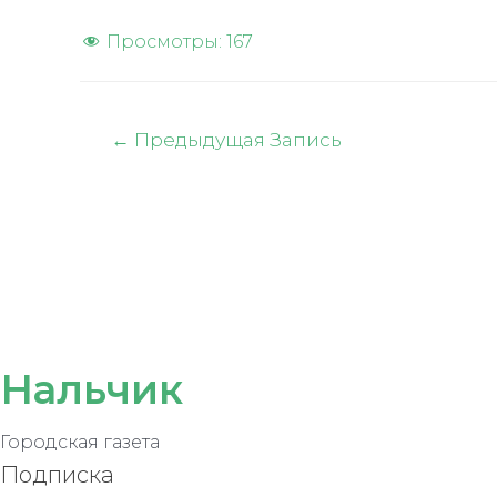
Просмотры:
167
Навигация
←
Предыдущая Запись
по
записям
Нальчик
Городская газета
Подписка