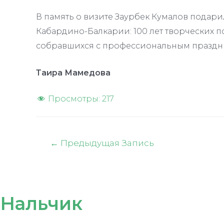
В память о визите Заурбек Кумалов подари
Кабардино-Балкарии: 100 лет творческих 
собравшихся с профессиональным праздн
Таира Мамедова
Просмотры:
217
Навигация
←
Предыдущая Запись
по
записям
Нальчик