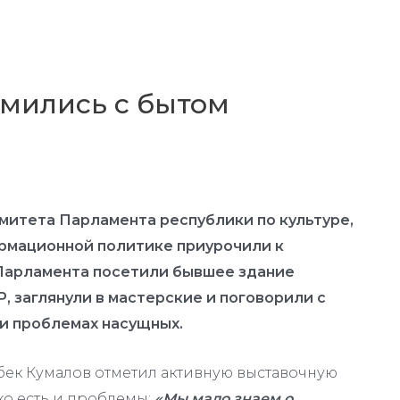
мились с бытом
митета Парламента республики по культуре,
рмационной политике приурочили к
Парламента посетили бывшее здание
, заглянули в мастерские и поговорили с
и проблемах насущных.
бек Кумалов отметил активную выставочную
ко есть и проблемы:
«Мы мало знаем о