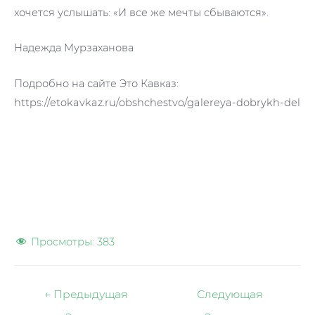
хочется услышать: «И все же мечты сбываются».
Надежда Мурзаханова
Подробно на сайте Это Кавказ:
https://etokavkaz.ru/obshchestvo/galereya-dobrykh-del
Просмотры:
383
Навигация
←
Предыдущая
Следующая
по