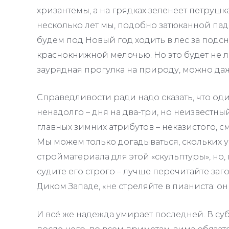
хризантемы, а на грядках зеленеет петрушка
несколько лет мы, подобно затюканной пад
будем под Новый год ходить в лес за под
краснокнижной мелочью. Но это будет не л
заурядная прогулка на природу, можно даже
Справедливости ради надо сказать, что один
ненадолго – дня на два-три, но неизвестный
главных зимних атрибутов – неказистого, с
Мы можем только догадываться, скольких у
стройматериала для этой «скульптуры», но, 
судите его строго – лучше перечитайте заго
Диком Западе, «не стреляйте в пианиста: он 
И всё же надежда умирает последней. В су