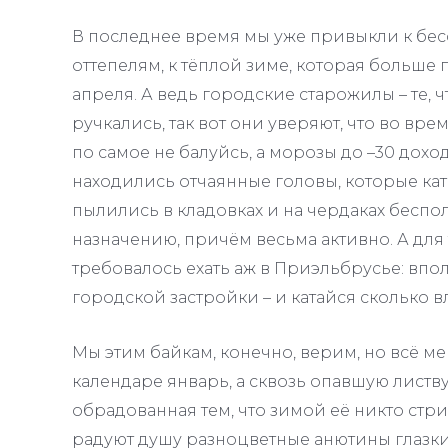
В последнее время мы уже привыкли к бес
оттепелям, к тёплой зиме, которая больше
апреля. А ведь городские старожилы – те, 
ручкались, так вот они уверяют, что во вр
по самое не балуйсь, а морозы до –30 дохо
находились отчаянные головы, которые ката
пылились в кладовках и на чердаках бесп
назначению, причём весьма активно. А для 
требовалось ехать аж в Приэльбрусье: впо
городской застройки – и катайся сколько вл
Мы этим байкам, конечно, верим, но всё ме
календаре январь, а сквозь опавшую листву
обрадованная тем, что зимой её никто стри
радуют душу разноцветные анютины глазки,