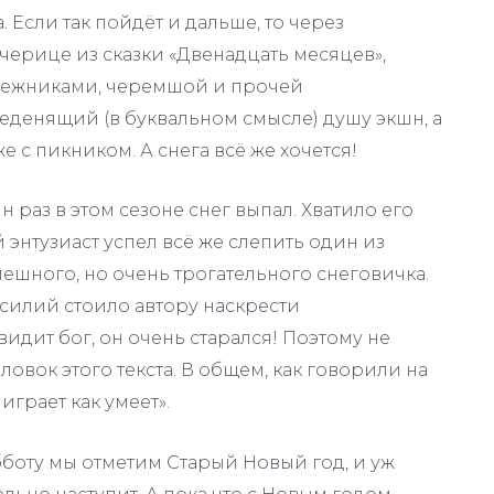
. Если так пойдёт и дальше, то через
черице из сказки «Двенадцать месяцев»,
снежниками, черемшой и прочей
еденящий (в буквальном смысле) душу экшн, а
 с пикником. А снега всё же хочется!
 раз в этом сезоне снег выпал. Хватило его
 энтузиаст успел всё же слепить один из
мешного, но очень трогательного снеговичка.
силий стоило автору наскрести
видит бог, он очень старался! Поэтому не
ловок этого текста. В общем, как говорили на
играет как умеет».
бботу мы отметим Старый Новый год, и уж