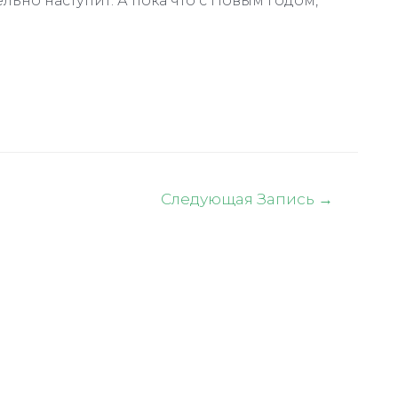
льно наступит. А пока что с Новым годом,
Следующая Запись
→