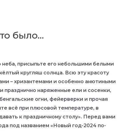
что было…
 неба, присыпьте его небольшими белыми
жёлтый кругляш солнца. Всю эту красоту
тами – хризантемами и особенно анютиными
ши празднично наряженные ели и сосенки,
 бенгальские огни, фейерверки и прочая
те всё при плюсовой температуре, в
одавать к праздничному столу». Перед вами
юда под названием «Новый год-2024 по-