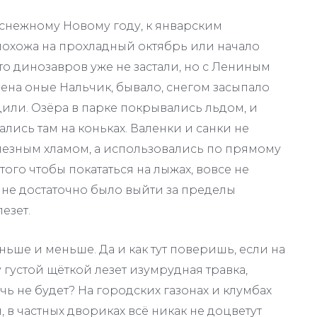
снежному Новому году, к январским
 похожа на прохладный октябрь или начало
что динозавров уже не застали, но с Лениным
емена оные Нальчик, бывало, снегом засыпало
дили. Озёра в парке покрывались льдом, и
лись там на коньках. Валенки и санки не
олезным хламом, а использовались по прямому
того чтобы покататься на лыжах, вовсе не
лне достаточно было выйти за пределы
езет.
ньше и меньше. Да и как тут поверишь, если на
 густой щёткой лезет изумрудная травка,
чь не будет? На городских газонах и клумбах
 в частных двориках всё никак не доцветут