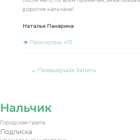
после него, по всем приметам, зима обязате
дорогие нальчане!
Наталья Панарина
Просмотры:
413
Навигация
←
Предыдущая Запись
по
записям
Нальчик
Городская газета
Подписка