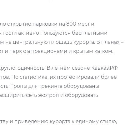
ло открытие парковки на 800 мест и
ня гости активно пользуются бесплатными
м на центральную площадь курорта. В планах
–
т и парк с аттракционами и крытым катком.
 круглогодичность. В летнем сезоне Кавказ.РФ
ов. По статистике, их протестировали более
ость. Тропы для трекинга оборудованы
асширить сеть экотроп и оборудовать
тву и приведению курорта к единому стилю,