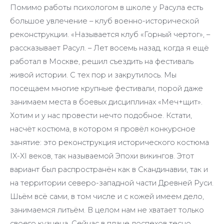
Помимо работы психологом в школе у Расула есть
большое увлечение – клуб военно-исторической
реконструкции. «Называется клуб «Горный чертог», –
рассказывает Расул. – Лет восемь назад, когда я ещё
работал в Москве, решил съездить на фестиваль
живой истории. С тех пор и закрутилось. Мы
посещаем многие крупные фестивали, порой даже
занимаем места в боевых дисциплинах «Меч+щит».
Хотим и у нас провести нечто подобное. Кстати,
насчёт костюма, в котором я провёл конкурсное
занятие: это реконструкция исторического костюма
IX-XI веков, так называемой Эпохи викингов. Этот
вариант был распространён как в Скандинавии, так и
на территории северо-западной части Древней Руси.
Шьём всё сами, в том числе и с кожей имеем дело,
занимаемся литьём. В целом нам не хватает только
своего кузнеца. Сейчас в плане доспехов тесно