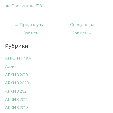
Просмотры:
578
Навигация
←
Предыдущая
Следующая
по
Запись
Запись
→
записям
Рубрики
АНАЛИТИКА
Архив
АРХИВ 2019
АРХИВ 2020
АРХИВ 2021
АРХИВ 2022
АРХИВ 2023