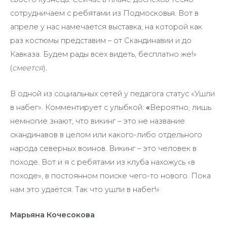
сотрудничаем с ребятами из Подмосковья. Вот в
апреле у нас намечается выставка, на которой как
раз костюмы представим – от Скандинавии и до
Кавказа. Будем рады всех видеть, бесплатно же!»
(
смеется
).
В одной из социальных сетей у педагога статус «Ушли
в набег». Комментирует с улыбкой:
«
Вероятно, лишь
немногие знают, что викинг – это не название
скандинавов в целом или какого-либо отдельного
народа северных воинов. Викинг – это человек в
походе. Вот и я с ребятами из клуба нахожусь «в
походе», в постоянном поиске чего-то нового. Пока
нам это удаётся. Так что ушли в набег!»
Марьяна Кочесокова