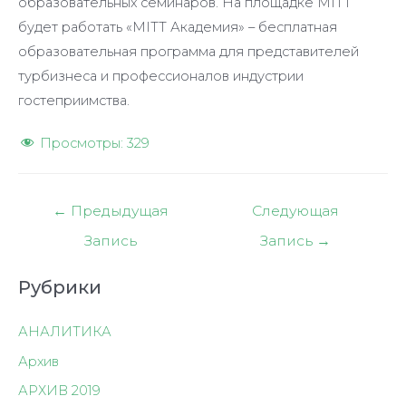
образовательных семинаров. На площадке MITT
будет работать «MITT Академия» – бесплатная
образовательная программа для представителей
турбизнеса и профессионалов индустрии
гостеприимства.
Просмотры:
329
Навигация
←
Предыдущая
Следующая
по
Запись
Запись
→
записям
Рубрики
АНАЛИТИКА
Архив
АРХИВ 2019