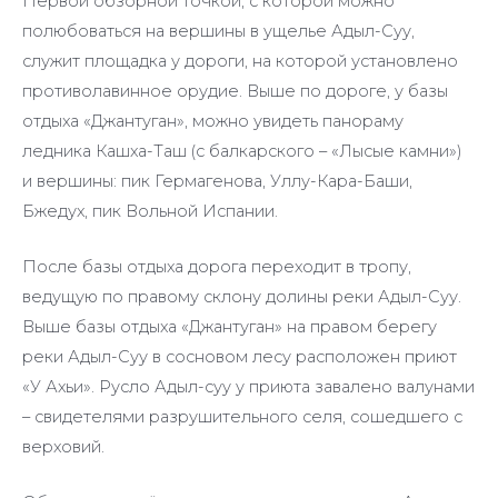
Первой обзорной точкой, с которой можно
полюбоваться на вершины в ущелье Адыл-Суу,
служит площадка у дороги, на которой установлено
противолавинное орудие. Выше по дороге, у базы
отдыха «Джантуган», можно увидеть панораму
ледника Кашха-Таш (с балкарского – «Лысые камни»)
и вершины: пик Гермагенова, Уллу-Кара-Баши,
Бжедух, пик Вольной Испании.
После базы отдыха дорога переходит в тропу,
ведущую по правому склону долины реки Адыл-Суу.
Выше базы отдыха «Джантуган» на правом берегу
реки Адыл-Суу в сосновом лесу расположен приют
«У Ахьи». Русло Адыл-суу у приюта завалено валунами
– свидетелями разрушительного селя, сошедшего с
верховий.