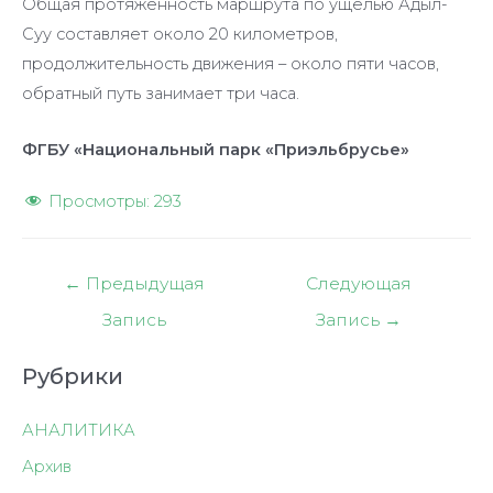
Общая протяжённость маршрута по ущелью Адыл-
Суу составляет около 20 километров,
продолжительность движения – около пяти часов,
обратный путь занимает три часа.
ФГБУ «Национальный парк «Приэльбрусье»
Просмотры:
293
Навигация
←
Предыдущая
Следующая
по
Запись
Запись
→
записям
Рубрики
АНАЛИТИКА
Архив