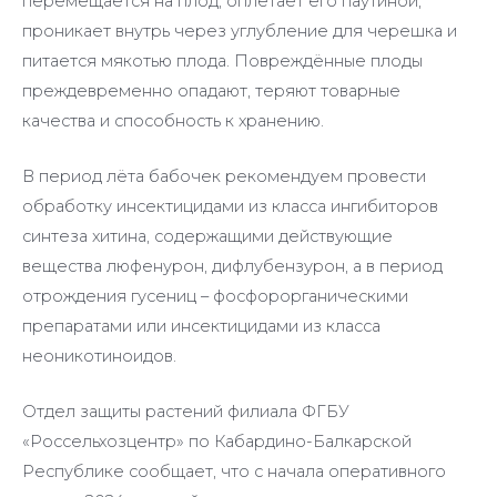
перемещается на плод, оплетает его паутиной,
проникает внутрь через углубление для черешка и
питается мякотью плода. Повреждённые плоды
преждевременно опадают, теряют товарные
качества и способность к хранению.
В период лёта бабочек рекомендуем провести
обработку инсектицидами из класса ингибиторов
синтеза хитина, содержащими действующие
вещества люфенурон, дифлубензурон, а в период
отрождения гусениц – фосфорорганическими
препаратами или инсектицидами из класса
неоникотиноидов.
Отдел защиты растений филиала ФГБУ
«Россельхозцентр» по Кабардино-Балкарской
Республике сообщает, что с начала оперативного