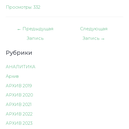
Просмотры:
332
Навигация
←
Предыдущая
Следующая
по
Запись
Запись
→
записям
Рубрики
АНАЛИТИКА
Архив
АРХИВ 2019
АРХИВ 2020
АРХИВ 2021
АРХИВ 2022
АРХИВ 2023