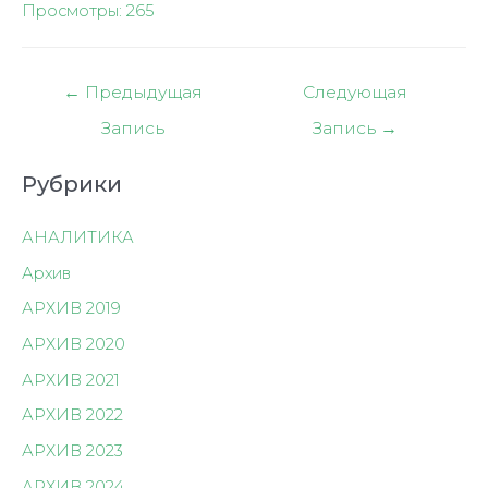
Просмотры:
265
Навигация
←
Предыдущая
Следующая
по
Запись
Запись
→
записям
Рубрики
АНАЛИТИКА
Архив
АРХИВ 2019
АРХИВ 2020
АРХИВ 2021
АРХИВ 2022
АРХИВ 2023
АРХИВ 2024