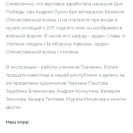
Символично, что выставка заработала накануне Дня
Победы: сам Андрей Лукич был ветераном Великой
Отечественной войны, и на портрете при входе в
музей, носящий с 2011 года его имя, он изображён в
военной форме. В числе его наград – орден Славы III
степени, медаль «За оборону Кавказа», орден
Отечественной войны I степени.
В экспозиции – работы учеников Ткаченко, более
тридцати известных в нашей республике и далеко за
её пределами художников: Германа Паштова,
Заурбека Бгажнокова, Андрея Колкутина, Валерия
Захохова, Хызыра Теппева, Мурата Мисакова и многих
других.
Наш корр.