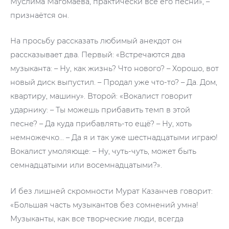
Муслима Магомаева, практически все его песни», –
признаётся он.
На просьбу рассказать любимый анекдот он
рассказывает два. Первый: «Встречаются два
музыканта: – Ну, как жизнь? Что нового? – Хорошо, вот
новый диск выпустил. – Продал уже что-то? – Да. Дом,
квартиру, машину». Второй: «Вокалист говорит
ударнику: – Ты можешь прибавить темп в этой
песне? – Да куда прибавлять-то ещё? – Ну, хоть
немножечко… – Да я и так уже шестнадцатыми играю!
Вокалист умоляюще: – Ну, чуть-чуть, может быть
семнадцатыми или восемнадцатыми?».
И без лишней скромности Мурат Казанчев говорит:
«Большая часть музыкантов без сомнений умна!
Музыканты, как все творческие люди, всегда