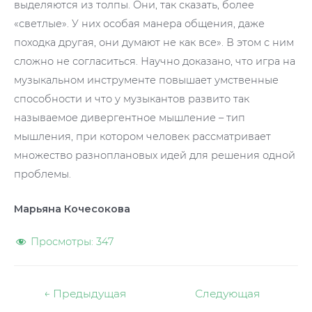
выделяются из толпы. Они, так сказать, более
«светлые». У них особая манера общения, даже
походка другая, они думают не как все». В этом с ним
сложно не согласиться. Научно доказано, что игра на
музыкальном инструменте повышает умственные
способности и что у музыкантов развито так
называемое дивергентное мышление – тип
мышления, при котором человек рассматривает
множество разноплановых идей для решения одной
проблемы.
Марьяна Кочесокова
Просмотры:
347
Навигация
←
Предыдущая
Следующая
по