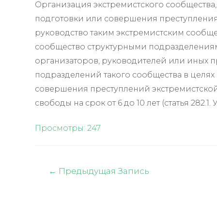
Организация экстремистского сообщества,
подготовки или совершения преступления 
руководство таким экстремистским сообще
сообщество структурными подразделениям
организаторов, руководителей или иных п
подразделений такого сообщества в целях 
совершения преступлений экстремистско
свободы на срок от 6 до 10 лет (статья 282.1. 
Просмотры:
247
Навигация
←
Предыдущая Запись
по
записям