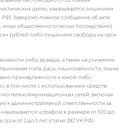
льзование беспомощного состояния
ористических целях, наказываются лишением
 УК РФ). Заведомо ложное сообщение об акте
, иных общественно опасных последствиях)
ысяч рублей либо лишением свободы на срок
енависти либо вражды, а также на унижение
признакам пола, расы, национальности, языка,
авно принадлежности к какой-либо
, в том числе с использованием средств
но-телекоммуникационных сетей, включая
ия к административной ответственности за
 наказываются штрафом в размере от 300 до
рок от 2 до 5 лет (статья 282 УК РФ).