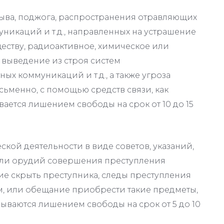
ыва, поджога, распространения отравляющих
никаций и т.д., направленных на устрашение
еству, радиоактивное, химическое или
 выведение из строя систем
х коммуникаций и т.д., а также угроза
сьменно, с помощью средств связи, как
ывается лишением свободы на срок от 10 до 15
кой деятельности в виде советов, указаний,
ли орудий совершения преступления
ие скрыть преступника, следы преступления
м, или обещание приобрести такие предметы,
ываются лишением свободы на срок от 5 до 10