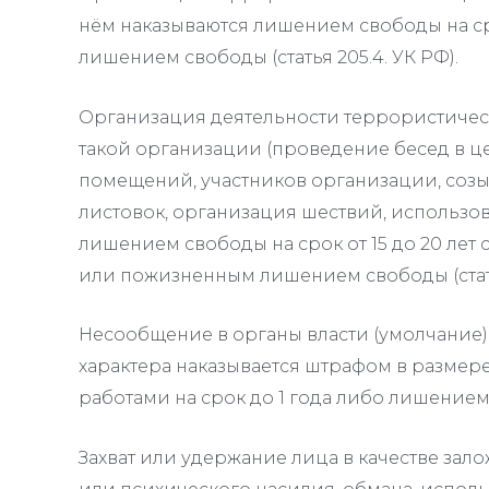
нём наказываются лишением свободы на ср
лишением свободы (статья 205.4. УК РФ).
Организация деятельности террористическ
такой организации (проведение бесед в ц
помещений, участников организации, соз
листовок, организация шествий, использова
лишением свободы на срок от 15 до 20 лет
или пожизненным лишением свободы (статья
Несообщение в органы власти (умолчание)
характера наказывается штрафом в размер
работами на срок до 1 года либо лишением с
Захват или удержание лица в качестве за