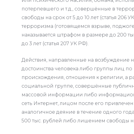
или психического насилия, обмана, испо
потерпевшего и т.д., совершённые в терр
свободы на срок от 5 до 10 лет (статья 206
терроризма (готовящемся взрыве, поджоге
наказывается штрафом в размере до 200 т
до 3 лет (статья 207 УК РФ).
Действия, направленные на возбуждение н
достоинства человека либо группы лиц по 
происхождения, отношения к религии, а р
социальной группе, совершённые публично
массовой информации либо информацион
сеть Интернет, лицом после его привлечен
аналогичное деяние в течение одного года
500 тыс. рублей либо лишением свободы на с