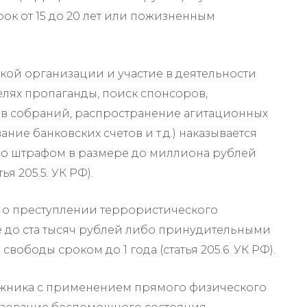
ок от 15 до 20 лет или пожизненным
ой организации и участие в деятельности
елях пропаганды, поиск спонсоров,
ыв собраний, распространение агитационных
ние банковских счетов и т.д.) наказывается
 со штрафом в размере до миллиона рублей
 205.5. УК РФ).
 о преступлении террористического
е до ста тысяч рублей либо принудительными
вободы сроком до 1 года (статья 205.6. УК РФ).
ложника с применением прямого физического