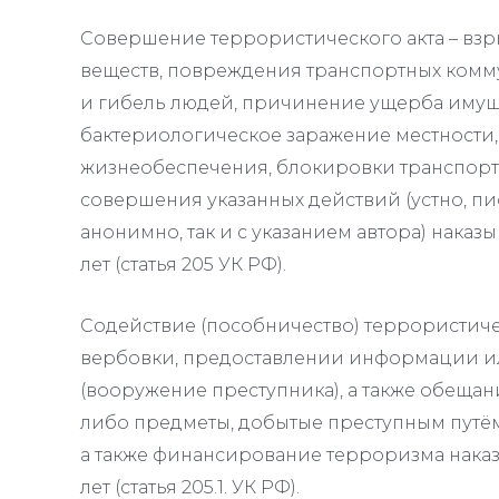
Совершение террористического акта – взр
веществ, повреждения транспортных комму
и гибель людей, причинение ущерба имущ
бактериологическое заражение местности,
жизнеобеспечения, блокировки транспортны
совершения указанных действий (устно, пи
анонимно, так и с указанием автора) наказ
лет (статья 205 УК РФ).
Содействие (пособничество) террористичес
вербовки, предоставлении информации и
(вооружение преступника), а также обещан
либо предметы, добытые преступным путё
а также финансирование терроризма наказ
лет (статья 205.1. УК РФ).