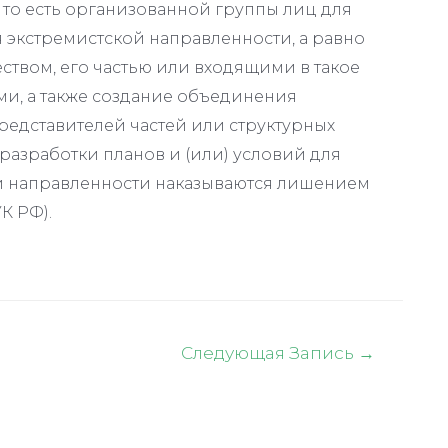
 то есть организованной группы лиц для
экстремистской направленности, а равно
ством, его частью или входящими в такое
и, а также создание объединения
редставителей частей или структурных
разработки планов и (или) условий для
й направленности наказываются лишением
УК РФ).
Следующая Запись
→