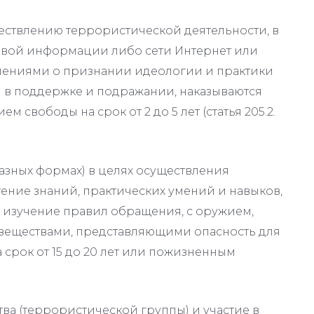
ествлению террористической деятельности, в
совой информации либо сети Интернет или
лениями о признании идеологии и практики
в поддержке и подражании, наказываются
свободы на срок от 2 до 5 лет (статья 205.2.
зных формах) в целях осуществления
ние знаний, практических умений и навыков,
, изучение правил обращения, с оружием,
веществами, представляющими опасность для
срок от 15 до 20 лет или пожизненным
а (террористической группы) и участие в