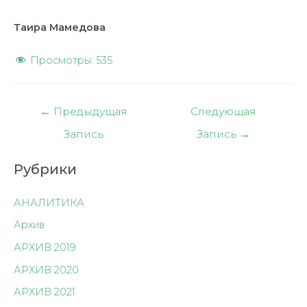
Таира Мамедова
Просмотры:
535
Навигация
←
Предыдущая
Следующая
по
Запись
Запись
→
записям
Рубрики
АНАЛИТИКА
Архив
АРХИВ 2019
АРХИВ 2020
АРХИВ 2021