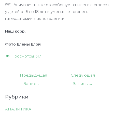
5%). Анимация также способствует снижению стресса
у детей от 5 до 18 лет и уменьшает степень
гипердинамии в их поведении».
Наш корр.
Фото Елены Елой
Просмотры:
317
Навигация
←
Предыдущая
Следующая
по
Запись
Запись
→
записям
Рубрики
АНАЛИТИКА