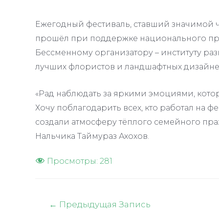
Ежегодный фестиваль, ставший значимой ча
прошёл при поддержке национального про
Бессменному организатору – институту раз
лучших флористов и ландшафтных дизайнер
«Рад наблюдать за яркими эмоциями, котор
Хочу поблагодарить всех, кто работал на фес
создали атмосферу тёплого семейного праз
Нальчика Таймураз Ахохов.
Просмотры:
281
Навигация
←
Предыдущая Запись
по