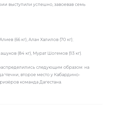
ии выступили успешно, завоевав семь
лиев (66 кг), Алан Халилов (70 кг);
ашуков (84 кг), Мурат Шогемов (93 кг).
распределились следующим образом: на
да Чечни, второе место у Кабардино-
ризёров команда Дагестана.