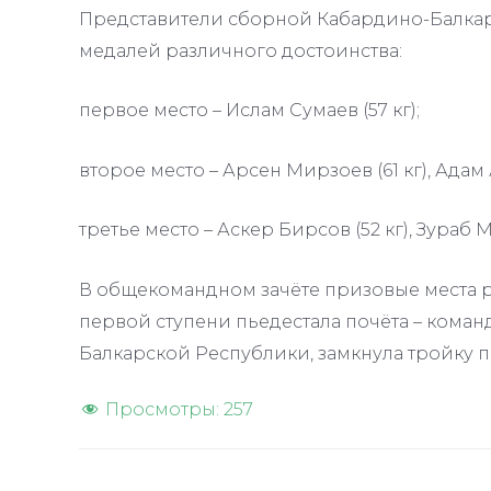
Представители сборной Кабардино-Балкар
медалей различного достоинства:
первое место – Ислам Сумаев (57 кг);
второе место – Арсен Мирзоев (61 кг), Адам А
третье место – Аскер Бирсов (52 кг), Зураб М
В общекомандном зачёте призовые места 
первой ступени пьедестала почёта – коман
Балкарской Республики, замкнула тройку п
Просмотры:
257