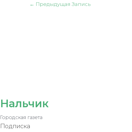
Навигация
←
Предыдущая Запись
по
записям
Нальчик
Городская газета
Подписка