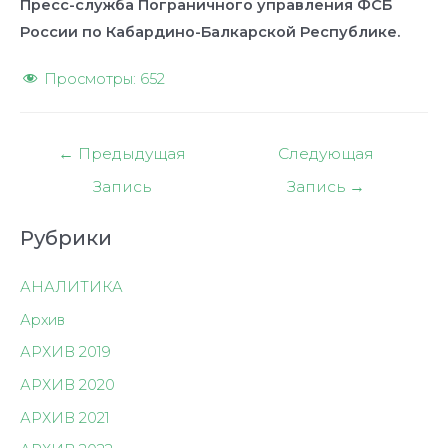
Пресс-служба Пограничного управления ФСБ
России по Кабардино-Балкарской Республике.
Просмотры:
652
Навигация
←
Предыдущая
Следующая
по
Запись
Запись
→
записям
Рубрики
АНАЛИТИКА
Архив
АРХИВ 2019
АРХИВ 2020
АРХИВ 2021