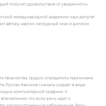
дый получит удовольствие от увиденного».
дыгской международной академии наук депутат
л автору картин нагрудный знак и диплом.
ля творчества, трудно определить терминами.
боты Руслан Каноков сначала создаёт в виде
омощью компьютерной графики. У
печатление, что если речь идёт о
 Это распространённое заблуждение. Ведь