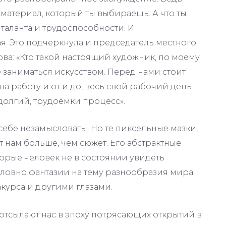
материал, который ты выбираешь. А что ты
 таланта и трудоспособности. И
я. Это подчеркнула и председатель местного
ва: «Кто такой настоящий художник, по моему
заниматься искусством. Перед нами стоит
а работу и от и до, весь свой рабочий день
 долгий, трудоёмки процесс».
себе незамысловаты. Но те пиксельные мазки,
т нам больше, чем сюжет. Его абстрактные
торые человек не в состоянии увидеть
словно фантазии на тему разнообразия мира
акурса и другими глазами.
отсылают нас в эпоху потрясающих открытий в