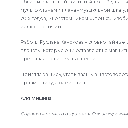
области квантовой физики. А порой у нас 
мультфильмами плана «Музыкльной шкатул
70-х годов, многотомником «Эврика», из
иллюстрациями.
Работы Руслана Канокова – словно тайные
планеты, которые они оставляют на магнит
прерывая наши земные песни.
Приглядевшись, угадываешь в цветоворот
орнаментику, людей, птиц.
Аля Мишина
Справка местного отделения Союза художни