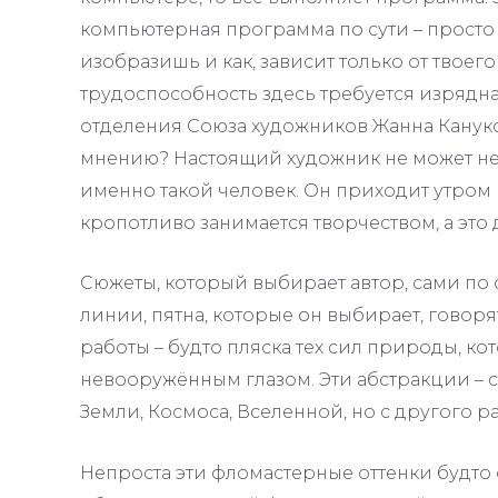
компьютерная программа по сути – просто 
изобразишь и как, зависит только от твоего
трудоспособность здесь требуется изрядна
отделения Союза художников Жанна Кануко
мнению? Настоящий художник не может не 
именно такой человек. Он приходит утром н
кропотливо занимается творчеством, а это
Сюжеты, который выбирает автор, сами по 
линии, пятна, которые он выбирает, говоря
работы – будто пляска тех сил природы, ко
невооружённым глазом. Эти абстракции – 
Земли, Космоса, Вселенной, но с другого р
Непроста эти фломастерные оттенки будто 