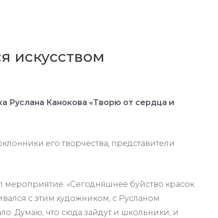
ся искусством
а Руслана Канокова «Творю от сердца и
клонники его творчества, представители
л мероприятие: «Сегодняшнее буйство красок
кивался с этим художником, с Русланом
о. Думаю, что сюда зайдут и школьники, и