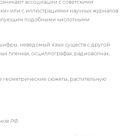
возникают ассоциации с советскими
ки» или с иллюстрациями научных журналов
обилующим подобными кислотными
 шифры, неведомый язык существ с другой
ных плёнках, осциллографах, радиоволнах,
е геометрические сюжеты, растительную
ков РФ.