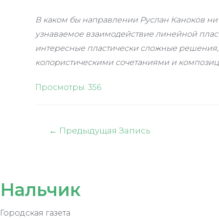
В каком бы направлении Руслан Каноков ни 
узнаваемое взаимодействие линейной пласт
интересные пластически сложные решения,
колористическими сочетаниями и компози
Просмотры:
356
Навигация
←
Предыдущая Запись
по
записям
Нальчик
Городская газета