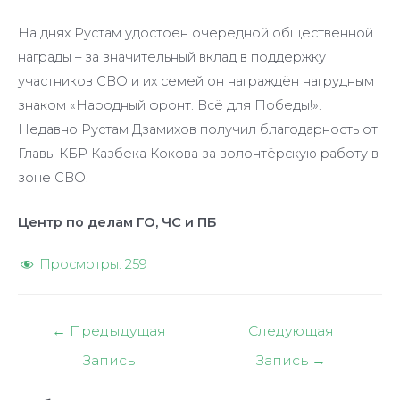
На днях Рустам удостоен очередной общественной
награды – за значительный вклад в поддержку
участников СВО и их семей он награждён нагрудным
знаком «Народный фронт. Всё для Победы!».
Недавно Рустам Дзамихов получил благодарность от
Главы КБР Казбека Кокова за волонтёрскую работу в
зоне СВО.
Центр по делам ГО, ЧС и ПБ
Просмотры:
259
Навигация
←
Предыдущая
Следующая
по
Запись
Запись
→
записям