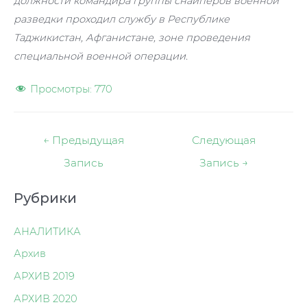
должности командира группы снайперов военной
разведки проходил службу в Республике
Таджикистан, Афганистане, зоне проведения
специальной военной операции.
Просмотры:
770
Навигация
←
Предыдущая
Следующая
по
Запись
Запись
→
записям
Рубрики
АНАЛИТИКА
Архив
АРХИВ 2019
АРХИВ 2020