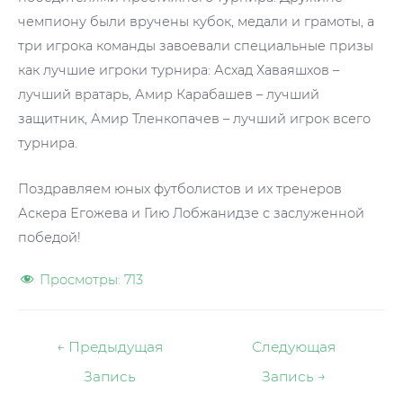
чемпиону были вручены кубок, медали и грамоты, а
три игрока команды завоевали специальные призы
как лучшие игроки турнира: Асхад Хаваяшхов –
лучший вратарь, Амир Карабашев – лучший
защитник, Амир Тленкопачев – лучший игрок всего
турнира.
Поздравляем юных футболистов и их тренеров
Аскера Егожева и Гию Лобжанидзе с заслуженной
победой!
Просмотры:
713
Навигация
←
Предыдущая
Следующая
по
Запись
Запись
→
записям