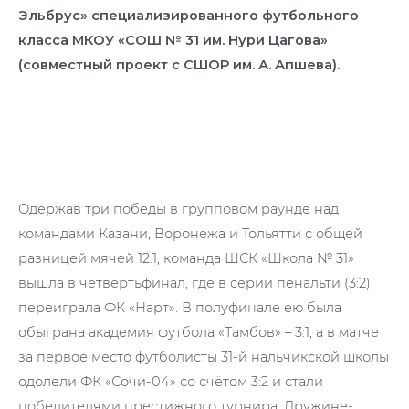
Эльбрус» специализированного футбольного
класса МКОУ «СОШ № 31 им. Нури Цагова»
(совместный проект с СШОР им. А. Апшева).
Одержав три победы в групповом раунде над
командами Казани, Воронежа и Тольятти с общей
разницей мячей 12:1, команда ШСК «Школа № 31»
вышла в четвертьфинал, где в серии пенальти (3:2)
переиграла ФК «Нарт». В полуфинале ею была
обыграна академия футбола «Тамбов» – 3:1, а в матче
за первое место футболисты 31-й нальчикской школы
одолели ФК «Сочи-04» со счётом 3:2 и стали
победителями престижного турнира. Дружине-