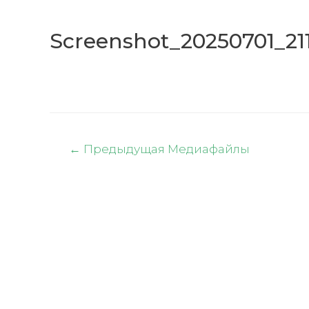
Screenshot_20250701_21
Навигация
←
Предыдущая Медиафайлы
по
записям