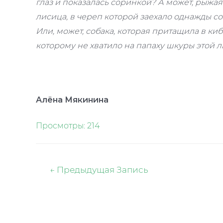
глаз и показалась соринкой? А может, рыжая
лисица, в череп которой заехало однажды с
Или, может, собака, которая притащила в киб
которому не хватило на папаху шкуры этой 
Алёна Мякинина
Просмотры:
214
Навигация
←
Предыдущая Запись
по
записям