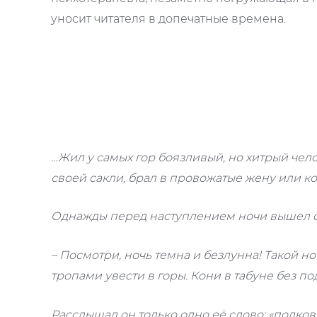
уносит читателя в допечатные времена.
…Жил у самых гор боязливый, но хитрый челов
своей сакли, брал в провожатые жену или ко
Однажды перед наступлением ночи вышел он 
– Посмотри, ночь темна и безлунна! Такой н
тропами увести в горы. Кони в табуне без под
Расслышал он только одно её слово: «подков»