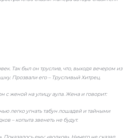
ек. Так был он труслив, что, выходя вечером из
шку. Прозвали его – Трусливый Хитрец.
с женой на улицу аула. Жена и говорит:
очью легко угнать табун лошадей и тайными
ков – копыта звенеть не будут.
. Показалось ему: «волков». Ничего не сказал