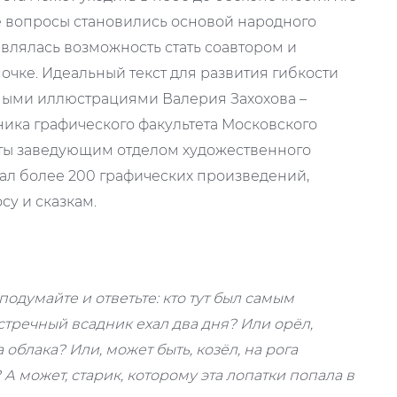
е вопросы становились основой народного
влялась возможность стать соавтором и
очке. Идеальный текст для развития гибкости
ными иллюстрациями Валерия Захохова –
ника графического факультета Московского
оты заведующим отделом художественного
дал более 200 графических произведений,
су и сказкам.
подумайте и ответьте: кто тут был самым
стречный всадник ехал два дня? Или орёл,
 облака? Или, может быть, козёл, на рога
А может, старик, которому эта лопатки попала в