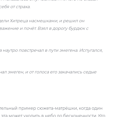
ебя от страха.
идели Хитреца насмешками, и решил он
важение и почёт. Взял в дорогу бурдюк с
а наутро повстречал в пути эмегена. Испугался,
чал эмеген, и от голоса его закачались седые
ательный пример сюжета-матрёшки, когда один
я эта может уходить в небо до бесконечности. Кто