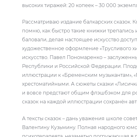
высоких тиражей: 20 копеек – 30 000 экземп
Рассматриваю издание балкарских сказок. К
помню, как быстро такие книжки трепались и
баловали, делая настоящее искусство досту
художественное оформление «Трусливого хит
искусство. Павел Пономаренко – заслужен
Республики и Российской Федерации. Плодо
иллюстрации к «Бременским музыкантам», «
хрестоматийными. А сюжеты сказки «Лисичка-
и вовсе предстают общим флэшбэком для р
сказок на каждой иллюстрации сохранён авто
А тексты сказок – дань уважения школе сов
Валентину Кузьмину. Полная народного юмор
психотерапевта, незаметно погружающая в п