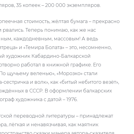
ляров, 35 копеек – 200 000 экземпляров.
опеечная стоимость, жёлтая бумага – прекрасно
 рвались. Теперь понимаю, как же нас
пным, каждодневным, массовым! А ведь
реца» и «Темира Болата» – это, несомненно,
ный художник Кабардино-Балкарской
творно работал в книжной графике. Его
По щучьему веленью», «Морозко» стали
сестричка и волк», как «битый небитого везёт»,
ождённых в СССР. В оформлении балкарских
граф художника с датой – 1976.
етской переводной литературы – принадлежат
а, лёгкая и ненавязчивая, как маятник
ространство сказки манера автора-сказителя