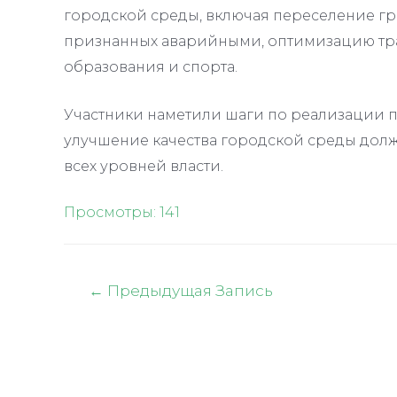
городской среды, включая переселение г
признанных аварийными, оптимизацию тра
образования и спорта.
Участники наметили шаги по реализации 
улучшение качества городской среды дол
всех уровней власти.
Просмотры:
141
Навигация
←
Предыдущая Запись
по
записям