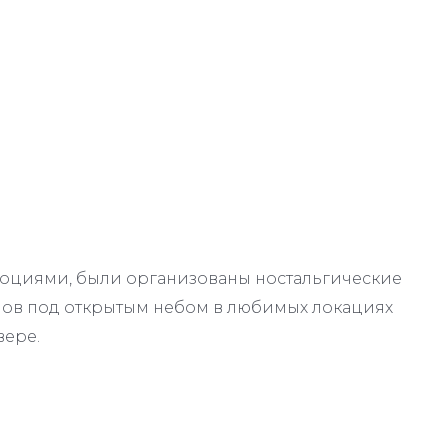
 эмоциями, были организованы ностальгические
ов под открытым небом в любимых локациях
вере.