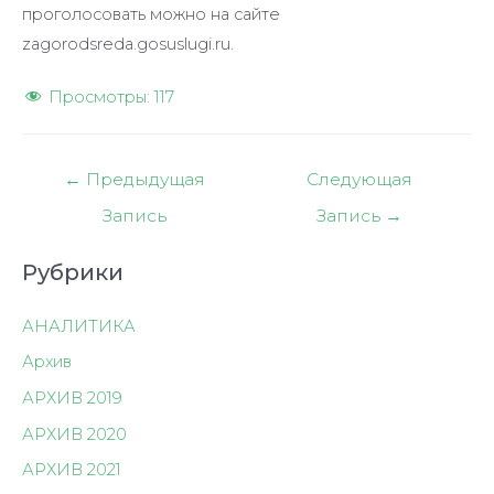
проголосовать можно на сайте
zagorodsreda.gosuslugi.ru.
Просмотры:
117
Навигация
←
Предыдущая
Следующая
по
Запись
Запись
→
записям
Рубрики
АНАЛИТИКА
Архив
АРХИВ 2019
АРХИВ 2020
АРХИВ 2021