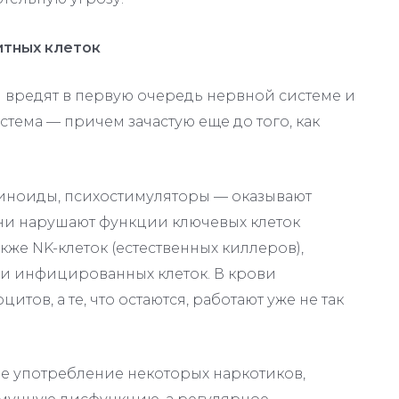
итных клеток
 вредят в первую очередь нервной системе и
истема — причем зачастую еще до того, как
биноиды, психостимуляторы — оказывают
Они нарушают функции ключевых клеток
кже NK-клеток (естественных киллеров),
х и инфицированных клеток
. В крови
ов, а те, что остаются, работают уже не так
ое употребление некоторых наркотиков,