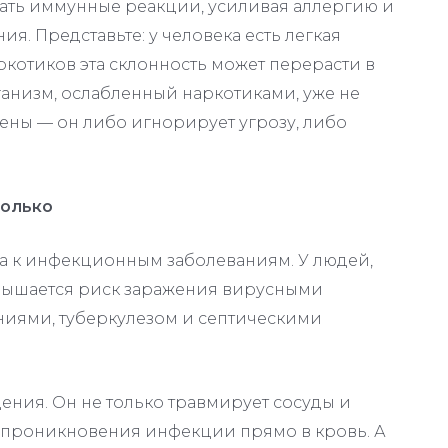
щать иммунные реакции, усиливая аллергию и
ния
. Представьте: у человека есть легкая
ркотиков эта склонность может перерасти в
анизм, ослабленный наркотиками, уже не
ены — он либо игнорирует угрозу, либо
только
а к инфекционным заболеваниям. У людей,
вышается риск заражения вирусными
ниями, туберкулезом и септическими
ния. Он не только травмирует сосуды и
ля проникновения инфекции прямо в кровь
. А