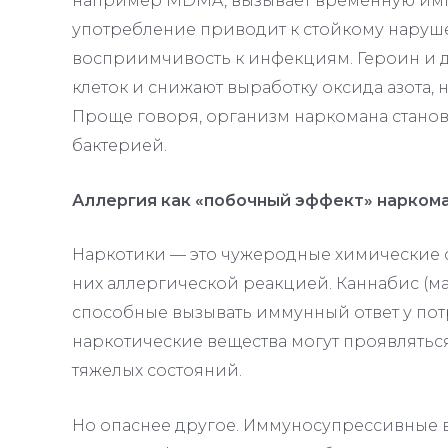
например MDMA, вызывает временную имм
употребление приводит к стойкому наруш
восприимчивость к инфекциям
. Героин и
клеток и снижают выработку оксида азота,
Проще говоря, организм наркомана стано
бактерией.
Аллергия как «побочный эффект» нарком
Наркотики — это чужеродные химические с
них аллергической реакцией. Каннабис (ма
способные вызывать иммунный ответ у по
наркотические вещества могут проявляться 
тяжелых состояний
.
Но опаснее другое. Иммуносупрессивные в